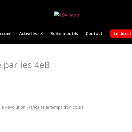
ccueil
Activités
Boîte à outils
Contact
Le direct
 par les 4eB
 la Révolution Française le temps d'un cours.