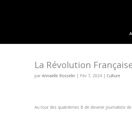
A
La Révolution Française
par
Annaelle Rosselin
|
Fév 7, 2024
|
Culture
Au tour des quatrièmes B de devenir journaliste de